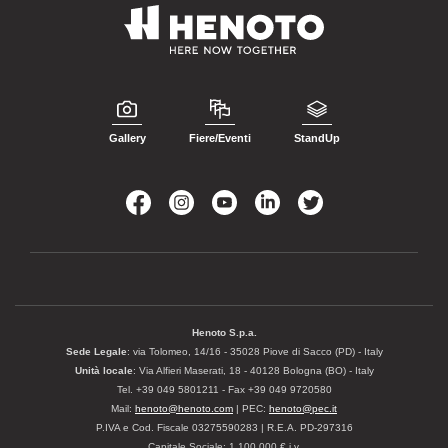
Gallery
Fiere/Eventi
StandUp
Henoto S.p.a.
Sede Legale
: via Tolomeo, 14/16 - 35028 Piove di Sacco (PD) - Italy
Unità locale
: Via Alfieri Maserati, 18 - 40128 Bologna (BO) - Italy
Tel. +39 049 5801211 - Fax +39 049 9720580
Mail:
henoto@henoto.com
| PEC:
henoto@pec.it
P.IVA e Cod. Fiscale 03275590283 | R.E.A. PD-297316
Capitale Sociale: 1.100.000 € i.v.